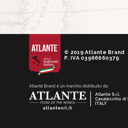
© 2019 Atlante Brand
P. IVA 03966660379
Atlante Brand è un marchio distribuito da:
Atlante S.r.l.
Casalecchio di
ITALY
atlantesrl.it