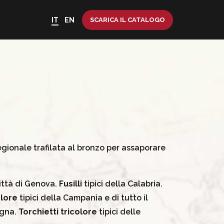
IT
EN
SCARICA IL CATALOGO
egionale trafilata al bronzo per assaporare
città di Genova.
Fusilli
tipici della Calabria.
olore
tipici della Campania e di tutto il
egna.
Torchietti tricolore
tipici delle