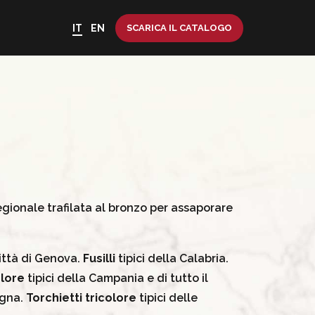
IT
EN
SCARICA IL CATALOGO
egionale trafilata al bronzo per assaporare
città di Genova.
Fusilli
tipici della Calabria.
olore
tipici della Campania e di tutto il
egna.
Torchietti tricolore
tipici delle