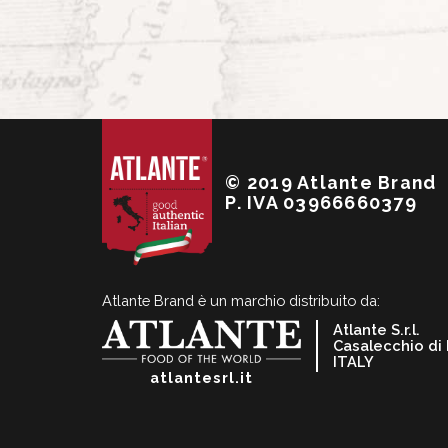
© 2019 Atlante Brand
P. IVA 03966660379
Atlante Brand è un marchio distribuito da:
Atlante S.r.l.
Casalecchio di
ITALY
atlantesrl.it