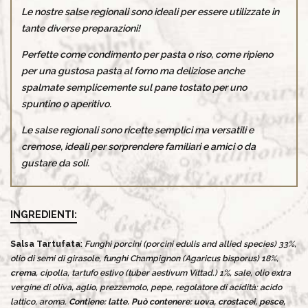
Le nostre salse regionali sono ideali per essere utilizzate in
tante diverse preparazioni!
Perfette come condimento per pasta o riso, come ripieno
per una gustosa pasta al forno ma deliziose anche
spalmate semplicemente sul pane tostato per uno
spuntino o aperitivo.
Le salse regionali sono ricette semplici ma versatili e
cremose, ideali per sorprendere familiari e amici o da
gustare da soli.
INGREDIENTI:
Salsa Tartufata
:
Funghi porcini (porcini edulis and allied species) 33%,
olio di semi di girasole, funghi Champignon (
Agaricus bisporus) 18%,
crema
, cipolla, tartufo estivo (tuber aestivum Vittad.) 1%, sale, olio extra
vergine di oliva, aglio, prezzemolo, pepe, regolatore di acidità: acido
lattico, aroma.
Contiene: latte. Può contenere: uova, crostacei, pesce,