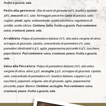
frutta a guscio, soia.
Pesto alla genovese
:
Olio di semi di girasole 50%, basilico italiano
36%,
anacardi
11%, sale, formaggio pecorino (
latte
di pecora, sale,
caglio),
pinoli
, aglio, antiossidante: acido ascorbico; regolatore di
acidità: acido citrico.
Contiene: latte, frutta a guscio. Può contenere:
uova, crostacei, pesce, soia.
Arrabbiata
:
Polpa di pomodoro italiano 77%, olio extra vergine di oliva,
sciroppo di glucosio, cipolla, concentrato di pomodoro 2%, sale,
pomodori disidratati 0,5%, aglio, peperoncino piccante 0,5%, zucchero,
pepe bianco.
Può contenere: uova, crostacei, pesce, frutta a guscio,
soia.
Salsa alla Pescatora
:
Polpa di pomodoro italiano 70%, olio extra
vergine di oliva, olive 3,5%,
acciughe
3,5%, sciroppo di glucosio, cipolla,
sale, concentrato di pomodoro 2%, basilico italiano, capperi 1,5%,
zucchero, peperoni, origano, olio di girasole, aglio, peperoncino
piccante, pepe. Bianco.
Contiene: acciughe.
Può contenere: uova,
crostacei, pesce, frutta a guscio, soia.